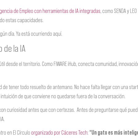
gencia de Empleo con herramientas de IA integradas
, como SENDA y LEO 
do estas capacidades.
lgún día. Ya está ocurriendo aquí.
o de la IA
útil desde el territorio. Como FIWARE iHub, conecta comunidad, innovac
 de tener todo resuelto de antemano. No hace falta llegar con una star
 intuición de que conviene no quedarse fuera de la conversación.
con curiosidad antes que con certezas.
Antes de preguntarse qué puede
IA.
ro en El Círculo
organizado por Cáceres Tech
:
“Un gato es más intelige