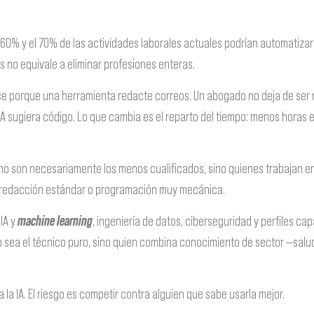
 60% y el 70% de las actividades laborales actuales podrían automatizar
s no equivale a eliminar profesiones enteras.
ece porque una herramienta redacte correos. Un abogado no deja de se
 sugiera código. Lo que cambia es el reparto del tiempo: menos horas en 
o son necesariamente los menos cualificados, sino quienes trabajan en 
os, redacción estándar o programación muy mecánica.
IA y
machine learning
, ingeniería de datos, ciberseguridad y perfiles ca
o sea el técnico puro, sino quien combina conocimiento de sector —salu
 la IA. El riesgo es competir contra alguien que sabe usarla mejor.