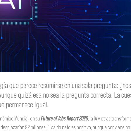
ogía que parece resumirse en una sola pregunta:
¿nos
Aunque quizá esa no sea la pregunta correcta
. La cue
qué permanece igual
.
conómico Mundial, en su
Future of Jobs Report 2025
, la IA y otras transfo
esplazarían 92 millones. El saldo neto es positivo, aunque conviene no e