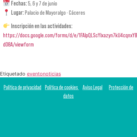
Fechas:
5, 6 y 7 de junio
Lugar:
Palacio de Mayoralgo · Cáceres
Inscripción en las actividades:
https://docs.google.com/forms/d/e/1FAIpQLScYlxazyn7kU4cqnxY
d08A/viewform
Etiquetado
evento
noticias
Política de privacidad
Política de cookies
Aviso Legal
Protección de
datos